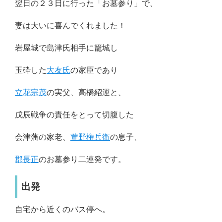
翌日の２３日に行った「お墓参り」で、
妻は大いに喜んでくれました！
岩屋城で島津氏相手に籠城し
玉砕した
大友氏
の家臣であり
立花宗茂
の実父、高橋紹運と、
戊辰戦争の責任をとって切腹した
会津藩の家老、
萱野権兵衛
の息子、
郡長正
のお墓参り二連発です。
出発
自宅から近くのバス停へ。