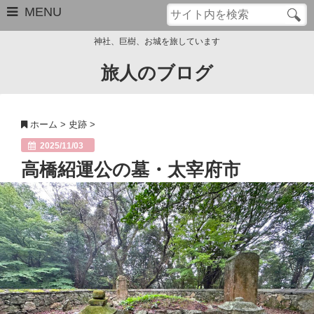
MENU
神社、巨樹、お城を旅しています
旅人のブログ
お問い合わせ
このブログについて
ホーム
>
史跡
>
サイトマップ
2025/11/03
高橋紹運公の墓・太宰府市
管理人のプロフィール
Close