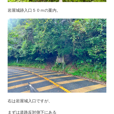
岩屋城跡入口５０ｍの案内。
右は岩屋城入口ですが、
まずは道路反対側下にある