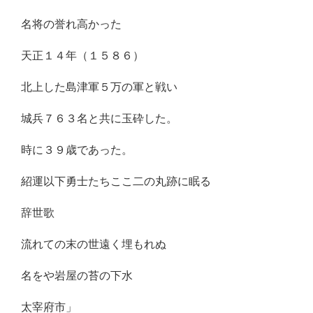
名将の誉れ高かった
天正１４年（１５８６）
北上した島津軍５万の軍と戦い
城兵７６３名と共に玉砕した。
時に３９歳であった。
紹運以下勇士たちここ二の丸跡に眠る
辞世歌
流れての末の世遠く埋もれぬ
名をや岩屋の苔の下水
太宰府市」