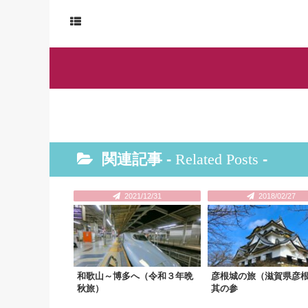
関連記事 -
Related Posts
-
2021/12/31
2018/02/27
和歌山～博多へ（令和３年晩
彦根城の旅（滋賀県彦
秋旅）
其の参