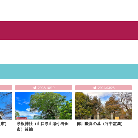
2023/10/19
2024/03/28
根市）
糸根神社（山口県山陽小野田
徳川慶喜の墓（谷中霊園）
市）後編