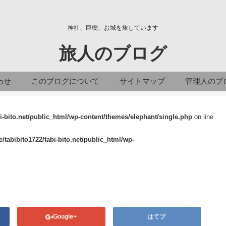
神社、巨樹、お城を旅しています
旅人のブログ
わせ
このブログについて
サイトマップ
管理人のプ
i-bito.net/public_html/wp-content/themes/elephant/single.php
on line
/tabibito1722/tabi-bito.net/public_html/wp-
Google+
はてブ