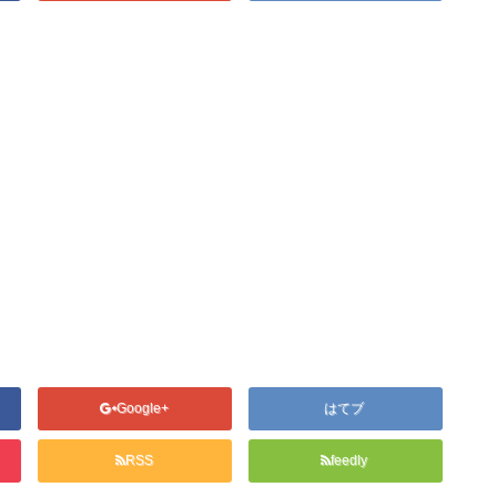
Google+
はてブ
RSS
feedly