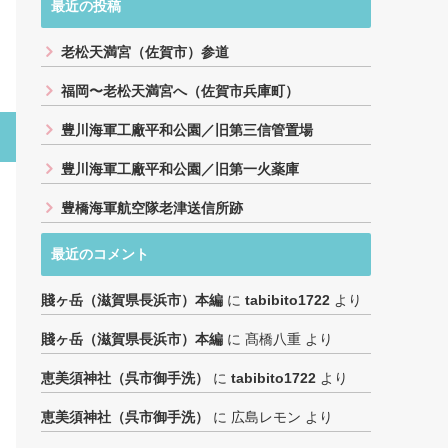
最近の投稿
老松天満宮（佐賀市）参道
福岡〜老松天満宮へ（佐賀市兵庫町）
豊川海軍工廠平和公園／旧第三信管置場
豊川海軍工廠平和公園／旧第一火薬庫
豊橋海軍航空隊老津送信所跡
最近のコメント
賤ヶ岳（滋賀県長浜市）本編
に
tabibito1722
より
賤ヶ岳（滋賀県長浜市）本編
に
髙橋八重
より
恵美須神社（呉市御手洗）
に
tabibito1722
より
恵美須神社（呉市御手洗）
に
広島レモン
より