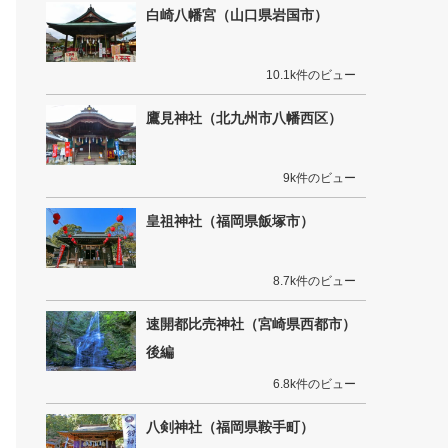
白崎八幡宮（山口県岩国市）
10.1k件のビュー
鷹見神社（北九州市八幡西区）
9k件のビュー
皇祖神社（福岡県飯塚市）
8.7k件のビュー
速開都比売神社（宮崎県西都市）
後編
6.8k件のビュー
八剣神社（福岡県鞍手町）