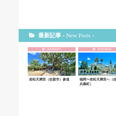
最新記事 -
New Posts
-
2026/08/07
2026/08/06
老松天満宮（佐賀市）参道
福岡〜老松天満宮へ（
兵庫町）