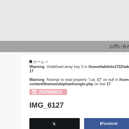
お問い合
ホーム
>
Warning
: Undefined array key 0 in
/home/tabibito1722/tab
17
Warning
: Attempt to read property "cat_ID" on null in
/home
content/themes/elephant/single.php
on line
17
2025/08/23
IMG_6127
Facebook