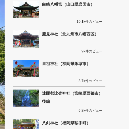
白崎八幡宮（山口県岩国市）
10.1k件のビュー
鷹見神社（北九州市八幡西区）
9k件のビュー
皇祖神社（福岡県飯塚市）
8.7k件のビュー
速開都比売神社（宮崎県西都市）
後編
6.8k件のビュー
八剣神社（福岡県鞍手町）