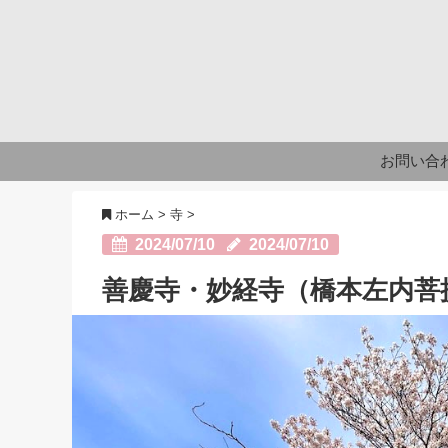
お問い合
ホーム
>
寺
>
2024/07/10
2024/07/10
善慶寺・妙経寺（橋本左内菩