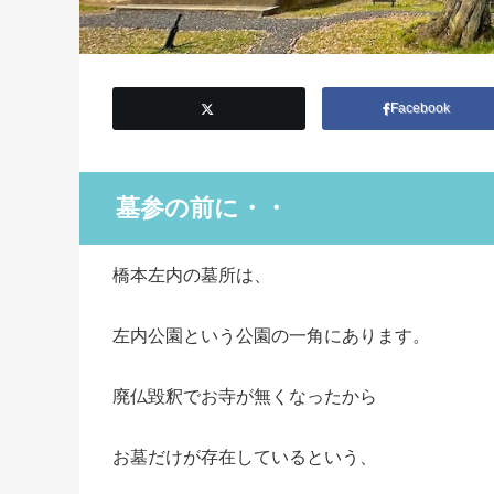
Facebook
墓参の前に・・
橋本左内の墓所は、
左内公園という公園の一角にあります。
廃仏毀釈でお寺が無くなったから
お墓だけが存在しているという、