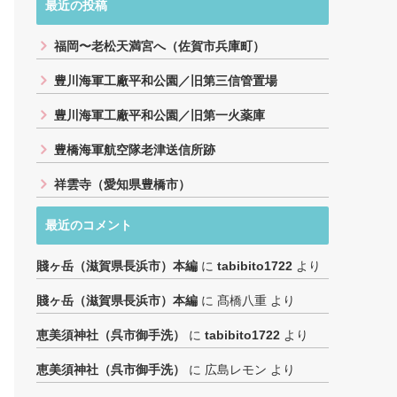
最近の投稿
福岡〜老松天満宮へ（佐賀市兵庫町）
豊川海軍工廠平和公園／旧第三信管置場
豊川海軍工廠平和公園／旧第一火薬庫
豊橋海軍航空隊老津送信所跡
祥雲寺（愛知県豊橋市）
最近のコメント
賤ヶ岳（滋賀県長浜市）本編
に
tabibito1722
より
賤ヶ岳（滋賀県長浜市）本編
に
髙橋八重
より
恵美須神社（呉市御手洗）
に
tabibito1722
より
恵美須神社（呉市御手洗）
に
広島レモン
より