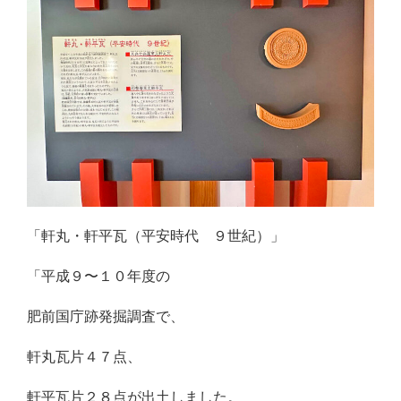
「軒丸・軒平瓦（平安時代 ９世紀）」
「平成９〜１０年度の
肥前国庁跡発掘調査で、
軒丸瓦片４７点、
軒平瓦片２８点が出土しました。