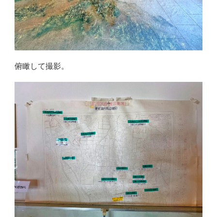
俯瞰して撮影。