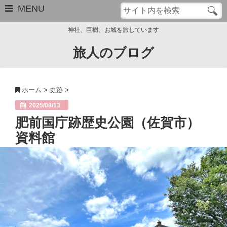
MENU
神社、巨樹、お城を旅しています
旅人のブログ
お問い合わせ
このブログについて
ホーム
>
史跡
>
サイトマップ
2025/08/13
肥前国庁跡歴史公園（佐賀市）
管理人のプロフィール
資料館
Close