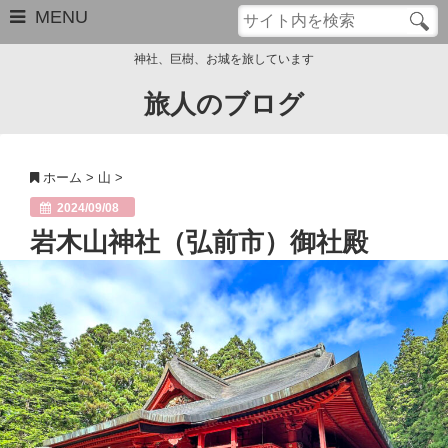
MENU
神社、巨樹、お城を旅しています
旅人のブログ
お問い合わせ
このブログについて
ホーム
>
山
>
サイトマップ
2024/09/08
岩木山神社（弘前市）御社殿
管理人のプロフィール
Close