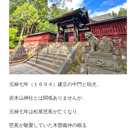
元禄七年（１６９４）建立の中門と狛犬。
岩木山神社とは関係ありませんが、
元禄七年は松尾芭蕉が亡くなり、
芭蕉が敬愛していた木曽義仲の眠る