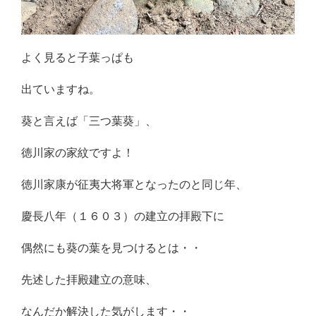
よく見ると子葉っぱも
出ていますね。
葵と言えば「三つ葉葵」、
徳川家の家紋ですよ！
徳川家康が征夷大将軍となったのと同じ年、
慶長八年（１６０３）の建立の拝殿下に
偶然にも葵の葉を見つけるとは・・
先述した拝殿建立の意味、
なんだか解決した気がします・・