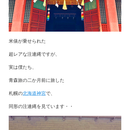
米俵が乗せられた
超レアな注連縄ですが、
実は僕たち、
青森旅の二か月前に旅した
札幌の
北海道神宮
で、
同形の注連縄を見ています・・