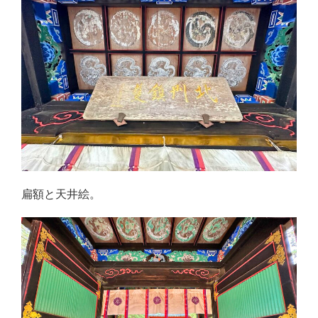
扁額と天井絵。