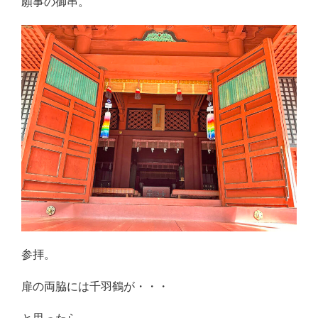
願事の御串。
参拝。
扉の両脇には千羽鶴が・・・