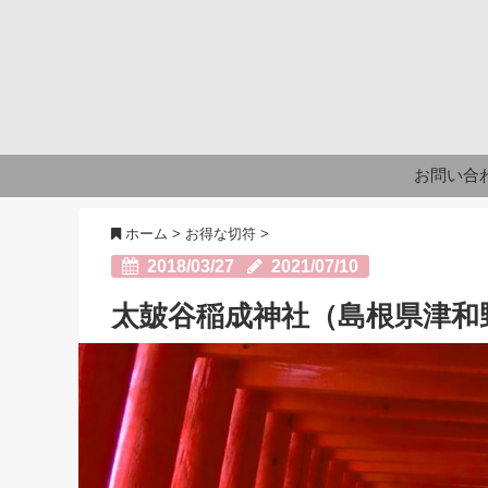
お問い合
ホーム
>
お得な切符
>
2018/03/27
2021/07/10
太皷谷稲成神社（島根県津和