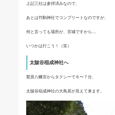
上記三社は参拝済みなので、
あとは竹駒神社でコンプリートなのですが、
何と言っても場所が、宮城ですから…
いつかは行こう！（笑）
太皷谷稲成神社へ
鷲原八幡宮からタクシーで６〜７分、
太皷谷稲成神社の大鳥居が見えて来ます。