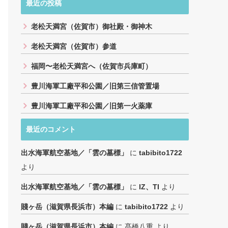
最近の投稿
老松天満宮（佐賀市）御社殿・御神木
老松天満宮（佐賀市）参道
福岡〜老松天満宮へ（佐賀市兵庫町）
豊川海軍工廠平和公園／旧第三信管置場
豊川海軍工廠平和公園／旧第一火薬庫
最近のコメント
出水海軍航空基地／「雲の墓標」
に
tabibito1722
より
出水海軍航空基地／「雲の墓標」
に
IZ、TI
より
賤ヶ岳（滋賀県長浜市）本編
に
tabibito1722
より
賤ヶ岳（滋賀県長浜市）本編
に
髙橋八重
より