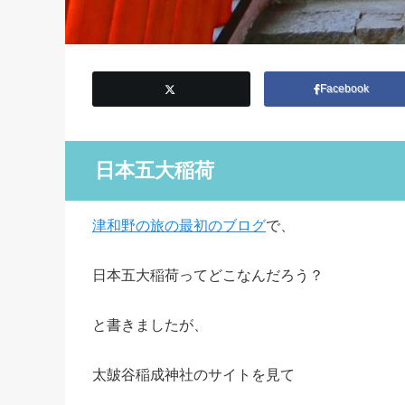
Facebook
日本五大稲荷
津和野の旅の最初のブログ
で、
日本五大稲荷ってどこなんだろう？
と書きましたが、
太皷谷稲成神社のサイトを見て