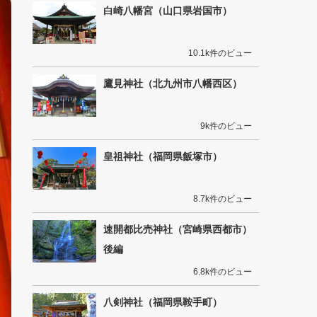
白崎八幡宮（山口県岩国市）
10.1k件のビュー
鷹見神社（北九州市八幡西区）
9k件のビュー
皇祖神社（福岡県飯塚市）
8.7k件のビュー
速開都比売神社（宮崎県西都市）
後編
6.8k件のビュー
八剣神社（福岡県鞍手町）