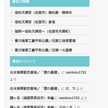
最近の投稿
老松天満宮（佐賀市）御社殿・御神木
老松天満宮（佐賀市）参道
福岡〜老松天満宮へ（佐賀市兵庫町）
豊川海軍工廠平和公園／旧第三信管置場
豊川海軍工廠平和公園／旧第一火薬庫
最近のコメント
出水海軍航空基地／「雲の墓標」
に
tabibito1722
より
出水海軍航空基地／「雲の墓標」
に
IZ、TI
より
賤ヶ岳（滋賀県長浜市）本編
に
tabibito1722
より
賤ヶ岳（滋賀県長浜市）本編
に
髙橋八重
より