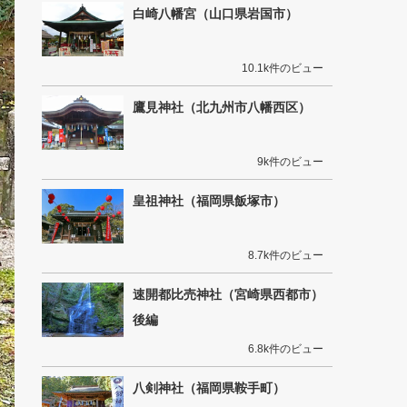
白崎八幡宮（山口県岩国市）
10.1k件のビュー
鷹見神社（北九州市八幡西区）
9k件のビュー
皇祖神社（福岡県飯塚市）
8.7k件のビュー
速開都比売神社（宮崎県西都市）
後編
6.8k件のビュー
八剣神社（福岡県鞍手町）