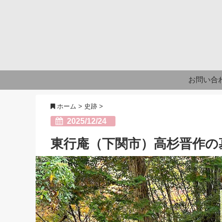
お問い合
ホーム
>
史跡
>
2025/12/24
東行庵（下関市）高杉晋作の