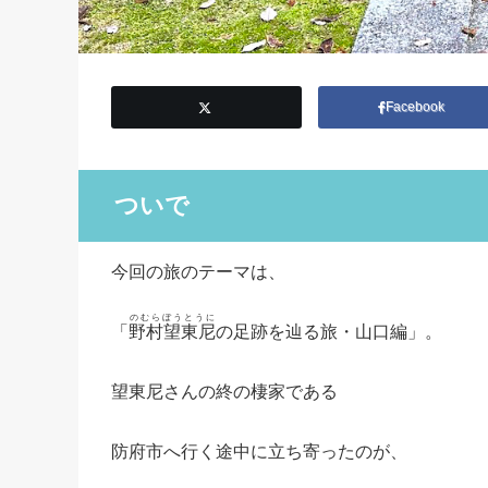
Facebook
ついで
今回の旅のテーマは、
のむらぼうとうに
「
野村望東尼
の足跡を辿る旅・山口編」。
望東尼さんの終の棲家である
防府市へ行く途中に立ち寄ったのが、