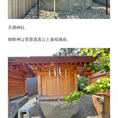
天満神社。
御祭神は菅原道真公と倉稲魂命。