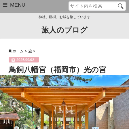
MENU
神社、巨樹、お城を旅しています
旅人のブログ
お問い合わせ
このブログについて
ホーム
>
旅
>
サイトマップ
2025/09/02
鳥飼八幡宮（福岡市）光の宮
管理人のプロフィール
Close