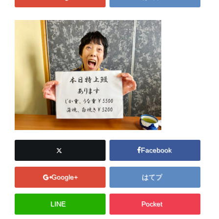
Facebook
Google+
はてブ
LINE
Pocket