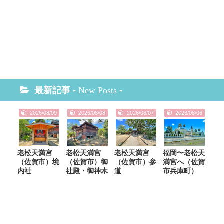
最新記事 -
New Posts
-
2026/08/09
2026/08/08
2026/08/07
2026/08/06
老松天満宮
老松天満宮
老松天満宮
福岡〜老松天
（佐賀市）境
（佐賀市）御
（佐賀市）参
満宮へ（佐賀
内社
社殿・御神木
道
市兵庫町）