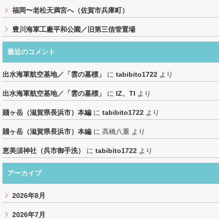
福岡〜老松天満宮へ（佐賀市兵庫町）
豊川海軍工廠平和公園／旧第三信管置場
最近のコメント
出水海軍航空基地／「雲の墓標」
に
tabibito1722
より
出水海軍航空基地／「雲の墓標」
に
IZ、TI
より
賤ヶ岳（滋賀県長浜市）本編
に
tabibito1722
より
賤ヶ岳（滋賀県長浜市）本編
に
髙橋八重
より
恵美須神社（呉市御手洗）
に
tabibito1722
より
アーカイブ
2026年8月
2026年7月