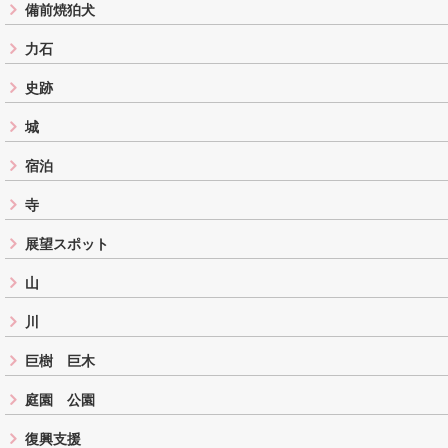
備前焼狛犬
力石
史跡
城
宿泊
寺
展望スポット
山
川
巨樹 巨木
庭園 公園
復興支援