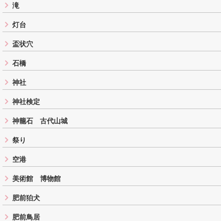
滝
灯台
盃状穴
石橋
神社
神社検定
神籠石 古代山城
祭り
空港
美術館 博物館
肥前狛犬
肥前鳥居