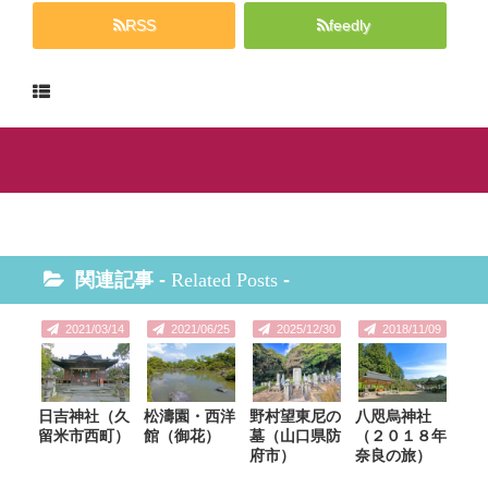
RSS
feedly
関連記事 -
Related Posts
-
2021/03/14
2021/06/25
2025/12/30
2018/11/09
日吉神社（久
松濤園・西洋
野村望東尼の
八咫烏神社
留米市西町）
館（御花）
墓（山口県防
（２０１８年
府市）
奈良の旅）