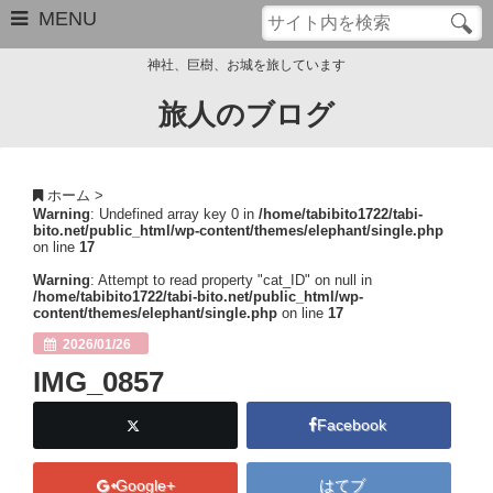
MENU
神社、巨樹、お城を旅しています
旅人のブログ
お問い合わせ
このブログについて
ホーム
>
Warning
: Undefined array key 0 in
/home/tabibito1722/tabi-
サイトマップ
bito.net/public_html/wp-content/themes/elephant/single.php
on line
17
管理人のプロフィール
Warning
: Attempt to read property "cat_ID" on null in
/home/tabibito1722/tabi-bito.net/public_html/wp-
content/themes/elephant/single.php
on line
17
Close
2026/01/26
IMG_0857
Facebook
Google+
はてブ