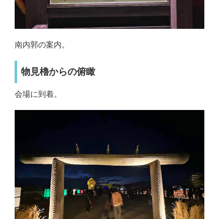
南内郭の案内。
物見櫓からの俯瞰
会場に到着。