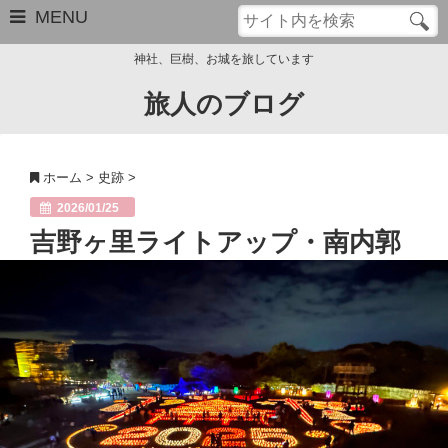
MENU
神社、巨樹、お城を旅しています
旅人のブログ
お問い合わせ
このブログについて
ホーム
>
史跡
>
サイトマップ
2026/01/25
吉野ヶ里ライトアップ・南内郭
管理人のプロフィール
Close