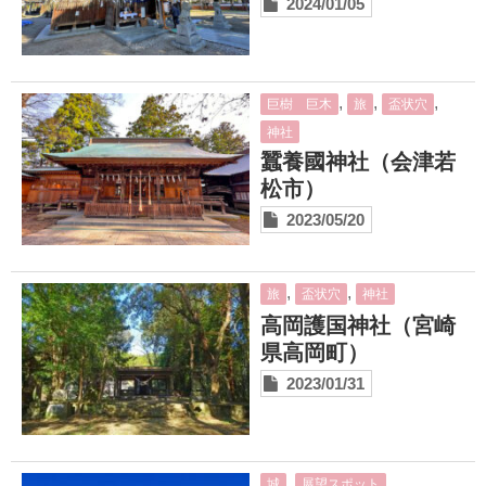
2024/01/05
,
,
,
巨樹 巨木
旅
盃状穴
神社
蠶養國神社（会津若
松市）
2023/05/20
,
,
旅
盃状穴
神社
高岡護国神社（宮崎
県高岡町）
2023/01/31
,
,
城
展望スポット