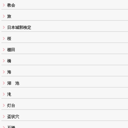
教会
旅
日本城郭検定
桜
棚田
橋
海
湖 池
滝
灯台
盃状穴
石橋