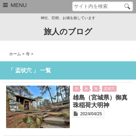
MENU
神社、巨樹、お城を旅しています
旅人のブログ
お問い合わせ
このブログについて
ホーム
>
寺
>
サイトマップ
「 盃状穴 」 一覧
管理人のプロフィール
,
,
,
寺
旅
海
盃状穴
Close
雄島（宮城県）御真
珠稲荷大明神
2024/04/25