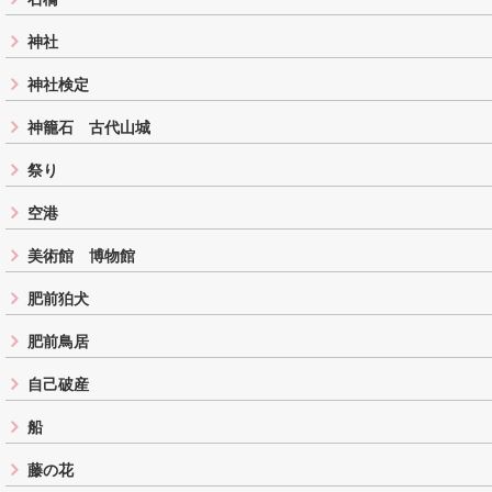
神社
神社検定
神籠石 古代山城
祭り
空港
美術館 博物館
肥前狛犬
肥前鳥居
自己破産
船
藤の花