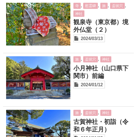
,
,
,
,
寺
慰霊碑
旅
盃状穴
神社
観泉寺（東京都）境
外仏堂（２）
2024/03/13
,
,
旅
盃状穴
神社
小月神社（山口県下
関市）前編
2024/01/12
,
,
旅
盃状穴
神社
古賀神社・初詣（令
和６年正月）