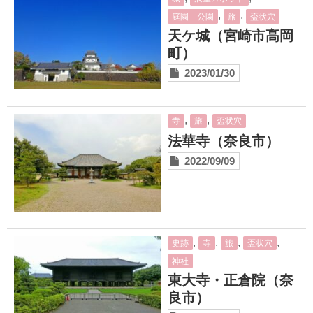
,
,
庭園 公園
旅
盃状穴
天ケ城（宮崎市高岡
町）
2023/01/30
,
,
寺
旅
盃状穴
法華寺（奈良市）
2022/09/09
,
,
,
,
史跡
寺
旅
盃状穴
神社
東大寺・正倉院（奈
良市）