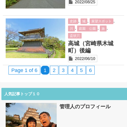
2022/08/25
,
,
,
史跡
城
展望スポット
,
,
,
川
庭園 公園
旅
盃状穴
高城（宮崎県木城
町）後編
2022/06/10
Page 1 of 6
1
2
3
4
5
6
人気記事トップ１０
管理人のプロフィール