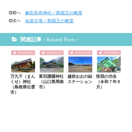
前へ
麻氐良布神社／那国王の教室
次へ
仙道古墳／那国王の教室
関連記事 -
Related Posts
-
2018/06/21
2022/02/25
2024/06/29
2025/08/04
万九千（まん
富田護國神社
越前おおの結
怪我の功名
くせ）神社
（山口県周南
ステーション
（令和７年６
（島根県出雲
市）
月）
市）