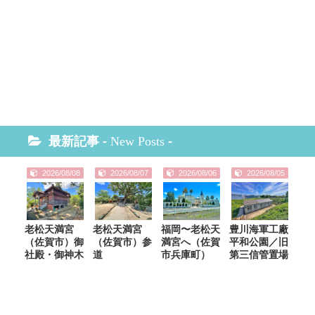
最新記事 -
New Posts
-
2026/08/08
2026/08/07
2026/08/06
2026/08/05
老松天満宮
老松天満宮
福岡〜老松天
豊川海軍工廠
（佐賀市）御
（佐賀市）参
満宮へ（佐賀
平和公園／旧
社殿・御神木
道
市兵庫町）
第三信管置場