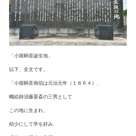
「小堀鞆音誕生地」
以下、全文です。
「小堀鞆音画伯は元治元年（１８６４）、
幟絵師須藤晏斎の三男として
この地に生まれ、
幼少にして学を好み、