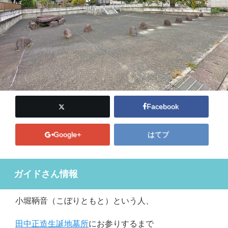
Facebook
Google+
はてブ
ガイドさん情報
小堀鞆音（こぼりともと）という人、
田中正造生誕地墓所
にお参りするまで