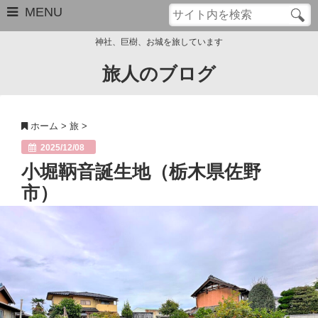
MENU
神社、巨樹、お城を旅しています
旅人のブログ
お問い合わせ
このブログについて
ホーム
>
旅
>
サイトマップ
2025/12/08
小堀鞆音誕生地（栃木県佐野
管理人のプロフィール
市）
Close