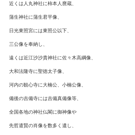
近くは人丸神社に柿本人麿蔵、
蒲生神社に蒲生君平像、
日光東照宮には東照公以下、
三公像を奉納し、
遠くは近江沙沙貴神社に佐々木高綱像、
大和法隆寺に聖徳太子像、
河内の観心寺に大楠公、小楠公像、
備後の吉備寺には吉備真備像等、
全国各地の神社仏閣に御神像や
先哲遣賢の肖像を数多く遺し、