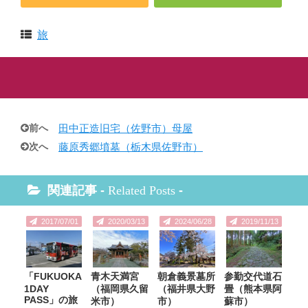
旅
前へ
田中正造旧宅（佐野市）母屋
次へ
藤原秀郷墳墓（栃木県佐野市）
関連記事 -
Related Posts
-
2017/07/01
2020/03/13
2024/06/28
2019/11/13
「FUKUOKA
青木天満宮
朝倉義景墓所
参勤交代道石
1DAY
（福岡県久留
（福井県大野
畳（熊本県阿
PASS」の旅
米市）
市）
蘇市）