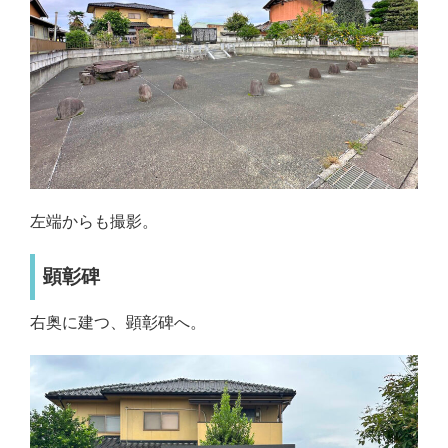
左端からも撮影。
顕彰碑
右奥に建つ、顕彰碑へ。