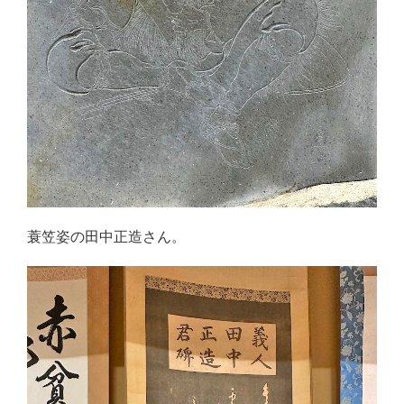
蓑笠姿の田中正造さん。