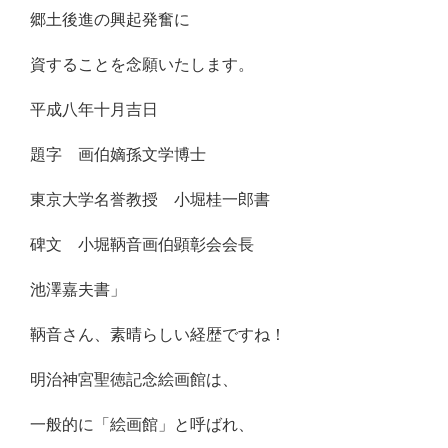
郷土後進の興起発奮に
資することを念願いたします。
平成八年十月吉日
題字 画伯嫡孫文学博士
東京大学名誉教授 小堀桂一郎書
碑文 小堀鞆音画伯顕彰会会長
池澤嘉夫書」
鞆音さん、素晴らしい経歴ですね！
明治神宮聖徳記念絵画館は、
一般的に「絵画館」と呼ばれ、