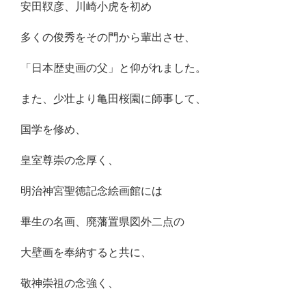
安田靫彦、川崎小虎を初め
多くの俊秀をその門から輩出させ、
「日本歴史画の父」と仰がれました。
また、少壮より亀田桜園に師事して、
国学を修め、
皇室尊崇の念厚く、
明治神宮聖徳記念絵画館には
畢生の名画、廃藩置県図外二点の
大壁画を奉納すると共に、
敬神崇祖の念強く、