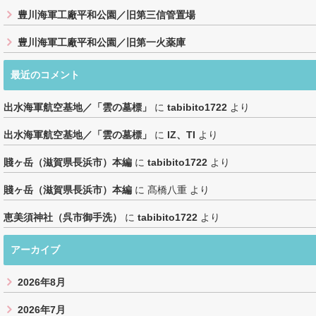
豊川海軍工廠平和公園／旧第三信管置場
豊川海軍工廠平和公園／旧第一火薬庫
最近のコメント
出水海軍航空基地／「雲の墓標」
に
tabibito1722
より
出水海軍航空基地／「雲の墓標」
に
IZ、TI
より
賤ヶ岳（滋賀県長浜市）本編
に
tabibito1722
より
賤ヶ岳（滋賀県長浜市）本編
に
髙橋八重
より
恵美須神社（呉市御手洗）
に
tabibito1722
より
アーカイブ
2026年8月
2026年7月