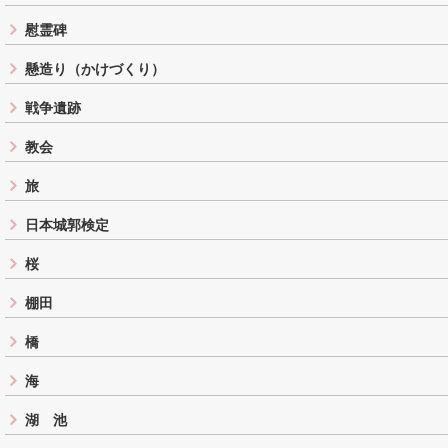
慰霊碑
懸造り（かけづくり）
戦争遺跡
教会
旅
日本城郭検定
桜
棚田
橋
海
湖 池