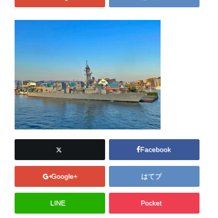
Facebook
Google+
はてブ
LINE
Pocket