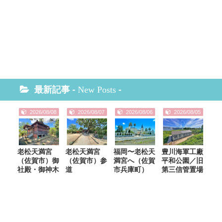
最新記事 -
New Posts
-
2026/08/08
2026/08/07
2026/08/06
2026/08/05
老松天満宮
老松天満宮
福岡〜老松天
豊川海軍工廠
（佐賀市）御
（佐賀市）参
満宮へ（佐賀
平和公園／旧
社殿・御神木
道
市兵庫町）
第三信管置場