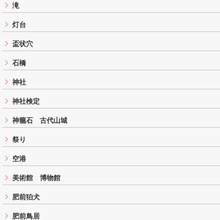
滝
灯台
盃状穴
石橋
神社
神社検定
神籠石 古代山城
祭り
空港
美術館 博物館
肥前狛犬
肥前鳥居