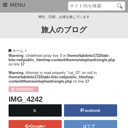
MENU
神社、巨樹、お城を旅しています
旅人のブログ
お問い合わせ
このブログについて
ホーム
>
Warning
: Undefined array key 0 in
/home/tabibito1722/tabi-
サイトマップ
bito.net/public_html/wp-content/themes/elephant/single.php
on line
17
管理人のプロフィール
Warning
: Attempt to read property "cat_ID" on null in
/home/tabibito1722/tabi-bito.net/public_html/wp-
content/themes/elephant/single.php
on line
17
Close
2026/05/11
IMG_4242
Facebook
Google+
はてブ