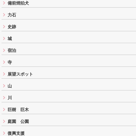
備前焼狛犬
力石
史跡
城
宿泊
寺
展望スポット
山
川
巨樹 巨木
庭園 公園
復興支援