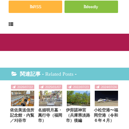
RSS
feedly
関連記事 -
Related Posts
-
2026/07/22
2025/01/07
2022/07/23
2024/07/24
依佐美送信所
名娼明月墓・
伊弉諾神宮
小松空港〜福
記念館・内覧
萬行寺（福岡
（兵庫県淡路
岡空港（令和
／刈谷市
市）
市）後編
６年４月）